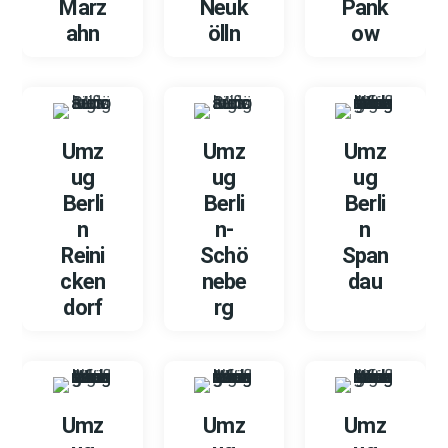
Marz
Neuk
Pank
ahn
ölln
ow
Umz
Umz
Umz
ug
ug
ug
Berli
Berli
Berli
n
n-
n
Reini
Schö
Span
cken
nebe
dau
dorf
rg
Umz
Umz
Umz