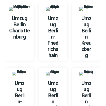
Umzug
Umz
Umz
Berlin
ug
ug
Charlotte
Berli
Berli
nburg
n-
n
Fried
Kreu
richs
zber
hain
g
Umz
Umz
Umz
ug
ug
ug
Berli
Berli
Berli
n-
n
n